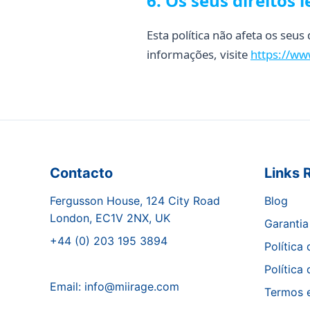
6. Os seus direitos l
Esta política não afeta os seu
informações, visite
https://ww
Contacto
Links 
Fergusson House, 124 City Road
Blog
London, EC1V 2NX, UK
Garantia
+44 (0) 203 195 3894
Política
Política
Email:
info@miirage.com
Termos 