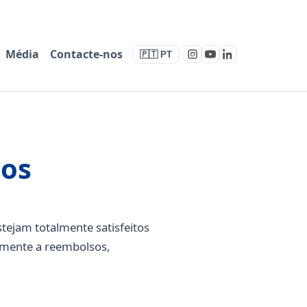
Média
Contacte-nos
🇵🇹 PT
sos
stejam totalmente satisfeitos
vamente a reembolsos,