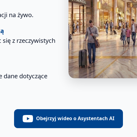
cji na żywo.
ką
c się z rzeczywistych
e dane dotyczące
Obejrzyj wideo o Asystentach AI