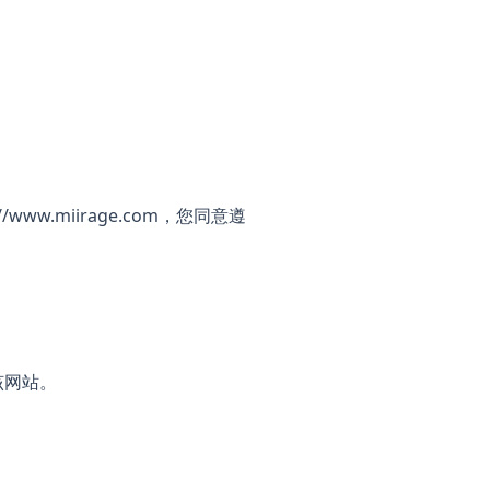
://www.miirage.com
，您同意遵
该网站。