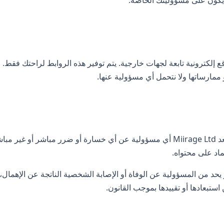
يكون على مسؤوليتك الخاصة.
ع إلكترونية تابعة لجهات خارجية. يتم توفير هذه الروابط لراحتك فقط
ممارساتها ولا نتحمل أي مسؤولية عنها.
إلى أقصى حد يسمح به القانون، تستبعد Miirage Ltd أي مسؤولية عن أي خسارة أو ضرر
ماد على محتواه.
حد من المسؤولية عن الوفاة أو الإصابة الشخصية الناتجة عن الإهمال، أو
استبعادها أو تقييدها بموجب القانون.