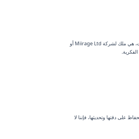
جميع محتويات هذا الموقع، بما في ذلك النصوص والرسومات والشعارات والصور ومقاطع الفيديو والبرمجيات، هي ملك لشركة Miirage Ltd أو
الفكرية.
اظ على دقتها وتحديثها، فإننا لا